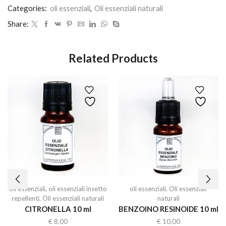
Categories:
oli essenziali
,
Oli essenziali naturali
Share:
Related Products
oli essenziali
,
oli essenziali insetto
oli essenziali
,
Oli essenziali
repellenti
,
Oli essenziali naturali
naturali
CITRONELLA 10 ml
BENZOINO RESINOIDE 10 ml
€
8,00
€
10,00