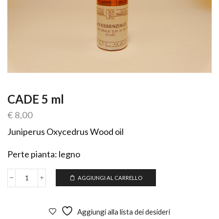
CADE 5 ml
€
8,00
Juniperus Oxycedrus Wood oil
Perte pianta: legno
AGGIUNGI AL CARRELLO
CADE
5
ml
quantità
Aggiungi alla lista dei desideri