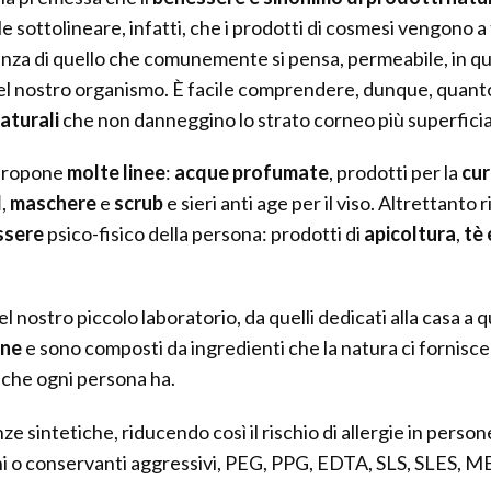
e sottolineare, infatti, che i prodotti di cosmesi vengono a
nza di quello che comunemente si pensa, permeabile, in qua
del nostro organismo. È facile comprendere, dunque, quant
aturali
che non danneggino lo strato corneo più superficia
propone
molte linee
:
acque profumate
, prodotti per la
cur
l
,
maschere
e
scrub
e sieri anti age per il viso. Altrettanto
ssere
psico-fisico della persona: prodotti di
apicoltura
,
tè 
el nostro piccolo laboratorio, da quelli dedicati alla casa a 
ine
e sono composti da ingredienti che la natura ci fornisc
 che ogni persona ha.
sintetiche, riducendo così il rischio di allergie in persone c
ni o conservanti aggressivi, PEG, PPG, EDTA, SLS, SLES, ME