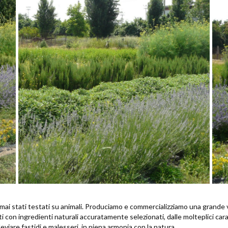
ai stati testati su animali.
Produciamo e commercializziamo una grande vari
ti con ingredienti naturali accuratamente selezionati, dalle molteplici cara
eviare fastidi e malesseri, in piena armonia con la natura.