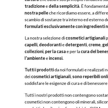
tradizione
e
della semplicità
. È fondamental
nostra pelle
che ricordiamo essere, a differe
scambio di sostanze tra interno ed esterno 
formulati esclusivamente con ingredienti n
La nostra selezione di
cosmetici artigianali
capelli
,
deodoranti
e
detergenti
,
creme
,
ge
collezioni
,
per la casa
e per la
cura del bene
l’ambiente
e
incensi.
Tutti i prodotti
da noi formulati e realizzati n
dei
cosmetici artigianali
,
sono reperibili onl
soddisfare le esigenze di cura e di benessere
Tutti i nostri prodotti non contengono sostanze 
cosmetici non contengono oli minerali, silico