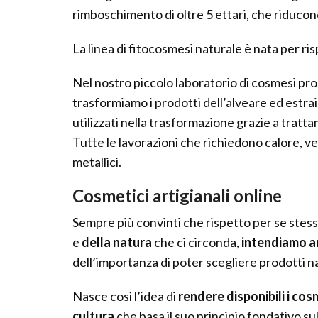
rimboschimento di oltre 5 ettari, che riducono
La linea di fitocosmesi naturale è nata per ris
Nel nostro piccolo laboratorio di cosmesi pro
trasformiamo i prodotti dell’alveare ed estra
utilizzati nella trasformazione grazie a tratt
Tutte le lavorazioni che richiedono calore, v
metallici.
Cosmetici artigianali online
Sempre più convinti che rispetto per se stess
e
della natura
che ci circonda,
intendiamo am
dell’importanza di poter scegliere prodotti n
Nasce così l’idea di
rendere disponibili i cosm
cultura
che basa il suo principio fondativo su