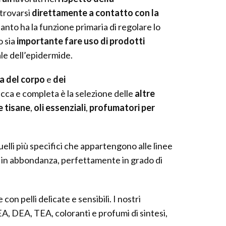
 trovarsi
direttamente a contatto con la
nto ha la funzione primaria di regolare lo
o sia
importante fare uso di prodotti
le dell’epidermide.
a del corpo
e
dei
 ricca e completa è la selezione delle
altre
e tisane
,
oli essenziali
,
profumatori per
quelli più specifici che appartengono alle linee
e in abbondanza, perfettamente in grado di
on pelli delicate e sensibili. I nostri
A, DEA, TEA, coloranti e profumi di sintesi,