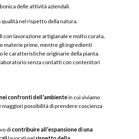
onica delle attività aziendali.
 qualità nel rispetto della natura.
i con lavorazione artigianale e molto curata,
e materie prime, mentre gli ingredienti
 le caratteristiche originarie della pianta.
 laboratorio senza contatti con contenitori
 nei confronti dell’ambiente
in cui viviamo
e maggiori possibilità di prendere coscienza
ivo di
contribuire all’espansione di una
ali
lavorati nel
rispetto della