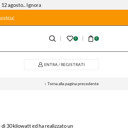
l 12 agosto..
Ignora
rofitta!
0
0
ENTRA / REGISTRATI
Torna alla pagina precedente
 di 30 kilowatt ed ha realizzato un