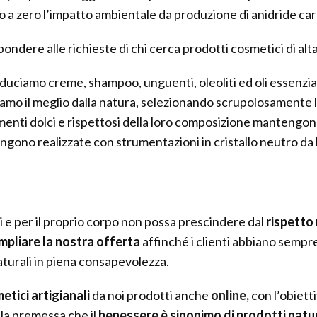
 a zero l’impatto ambientale da produzione di anidride carb
pondere alle richieste di chi cerca prodotti cosmetici di alta
duciamo creme, shampoo, unguenti, oleoliti ed oli essenzial
iamo il meglio dalla natura, selezionando scrupolosamente l
amenti dolci e rispettosi della loro composizione mantengono
engono realizzate con strumentazioni in cristallo neutro da
i e per il proprio corpo non possa prescindere dal
rispetto
pliare la nostra offerta
affinché i clienti abbiano sempr
aturali in piena consapevolezza.
etici artigianali
da noi prodotti anche
online
,
con l’obiett
lla premessa che il
benessere è sinonimo di prodotti natur