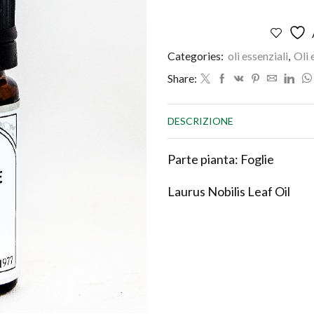
5
ml
quantità
Categories:
oli essenziali
,
Oli 
Share:
DESCRIZIONE
Parte pianta: Foglie
Laurus Nobilis Leaf Oil