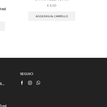
€
8,00
 ml
AGGIUNGI AL CARRELLO
SEGUICI
TIMO BIANCO BIO 5 ml
Facebook
Instagram
Whatsapp
0 ml