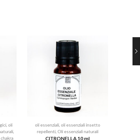
gici
,
oli
oli essenziali
,
oli essenziali insetto
oli essenz
naturali
,
repellenti
,
Oli essenziali naturali
 chakra
CITRONELLA 10 ml
FINOC