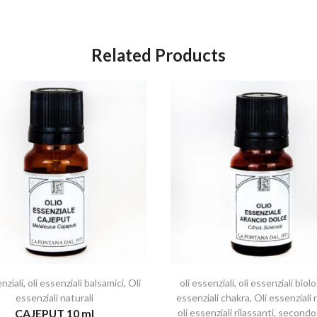
Related Products
nziali
,
oli essenziali balsamici
,
Oli
oli essenziali
,
oli essenziali biolo
essenziali naturali
essenziali chakra
,
Oli essenziali 
CAJEPUT 10 ml
oli essenziali rilassanti
,
secondo