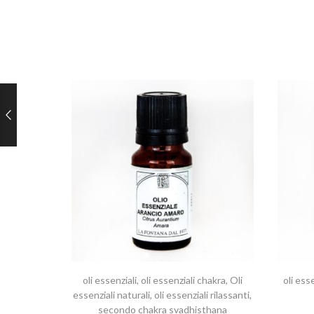
oli essenziali
,
oli essenziali chakra
,
Oli
oli esse
essenziali naturali
,
oli essenziali rilassanti
,
secondo chakra svadhisthana