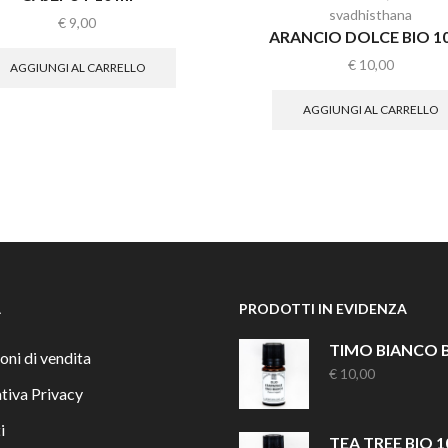
svadhisthana
€
9,00
ARANCIO DOLCE BIO 10
€
10,00
AGGIUNGI AL CARRELLO
AGGIUNGI AL CARRELLO
À
PRODOTTI IN EVIDENZA
oni di vendita
€
10,00
tiva Privacy
i
TEA TREE BIO 1