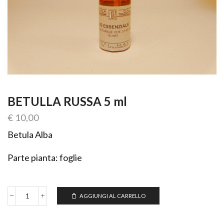
BETULLA RUSSA 5 ml
€
10,00
Betula Alba
Parte pianta: foglie
AGGIUNGI AL CARRELLO
BETULLA
RUSSA
5