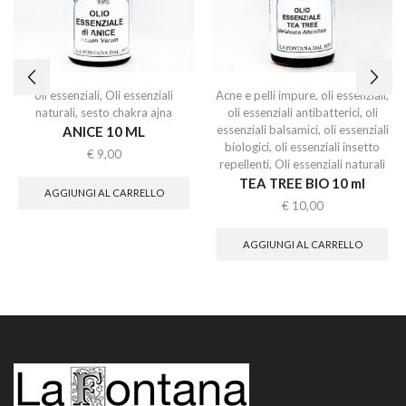
oli essenziali
,
Oli essenziali
Acne e pelli impure
,
oli essenziali
,
naturali
,
sesto chakra ajna
oli essenziali antibatterici
,
oli
essenziali balsamici
,
oli essenziali
ANICE 10 ML
biologici
,
oli essenziali insetto
€
9,00
repellenti
,
Oli essenziali naturali
TEA TREE BIO 10 ml
AGGIUNGI AL CARRELLO
€
10,00
AGGIUNGI AL CARRELLO