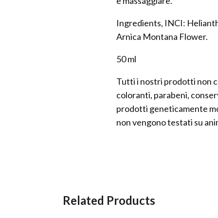
e massaggiare.
Ingredients, INCI: Heliant
Arnica Montana Flower.
50 ml
Tutti i nostri prodotti non 
coloranti, parabeni, conserv
prodotti geneticamente mod
non vengono testati su anim
Related Products