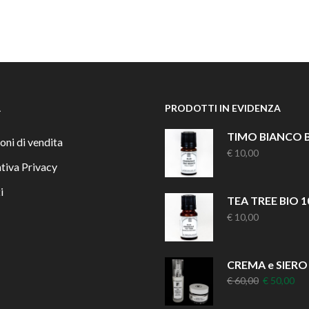
À
PRODOTTI IN EVIDENZA
oni di vendita
€
10,00
tiva Privacy
i
TEA TREE BIO 1
€
10,00
Il
Il
€
60,00
€
50,00
prezzo
pre
originale
att