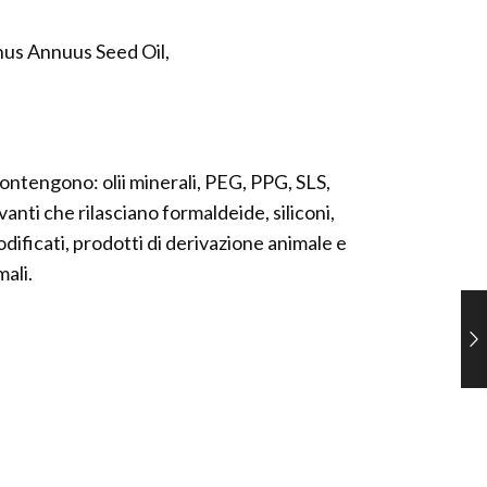
hus Annuus Seed Oil,
contengono: olii minerali, PEG, PPG, SLS,
anti che rilasciano formaldeide, siliconi,
ificati, prodotti di derivazione animale e
ali.