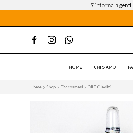
Si informa la genti
HOME
CHI SIAMO
F
Home
Shop
Fitocosmesi
Oli E Oleoliti