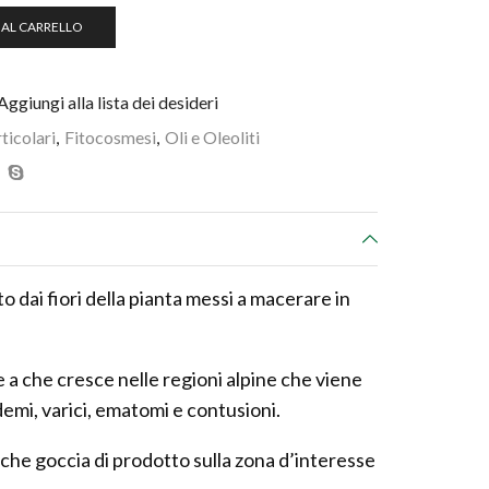
 AL CARRELLO
Aggiungi alla lista dei desideri
ticolari
,
Fitocosmesi
,
Oli e Oleoliti
to dai fiori della pianta messi a macerare in
e a che cresce nelle regioni alpine che viene
demi, varici, ematomi e contusioni.
che goccia di prodotto sulla zona d’interesse