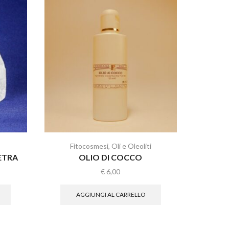
Fitocosmesi
,
Oli e Oleoliti
Fi
ETRA
OLIO DI COCCO
OLIO
€
6,00
AGGIUNGI AL CARRELLO