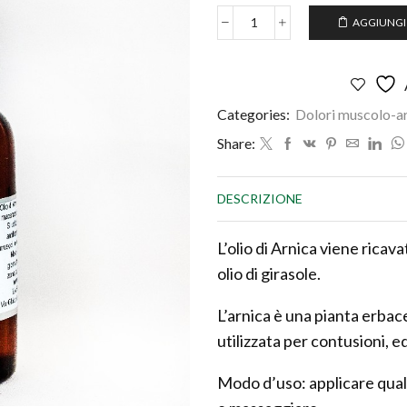
AGGIUNGI
OLIO
di
ARNICA
quantità
Categories:
Dolori muscolo-ar
Share:
DESCRIZIONE
L’olio di Arnica viene ricava
olio di girasole.
L’arnica è una pianta erbac
utilizzata per contusioni, e
Modo d’uso: applicare qual