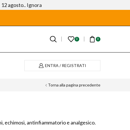
l 12 agosto..
Ignora
0
0
ENTRA / REGISTRATI
Torna alla pagina precedente
ni, echimosi, antinfiammatorio e analgesico.