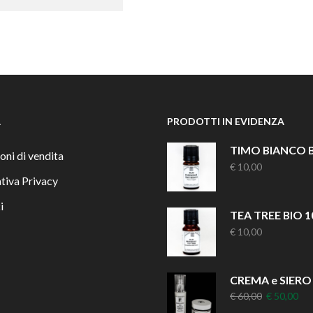
À
PRODOTTI IN EVIDENZA
oni di vendita
€
10,00
tiva Privacy
i
TEA TREE BIO 1
€
10,00
Il
Il
€
60,00
€
50,00
prezzo
pre