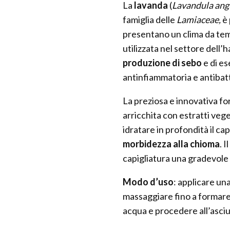
La
lavanda
(
Lavandula angu
famiglia delle
Lamiaceae,
è
presentano un clima da tem
utilizzata nel settore dell’h
produzione di sebo
e di es
antinfiammatoria e antibat
La preziosa e innovativa fo
arricchita con estratti vege
idratare in profondità il ca
morbidezza alla chioma
. 
capigliatura una gradevole
Modo d’uso
: applicare un
massaggiare fino a formar
acqua e procedere all’asci