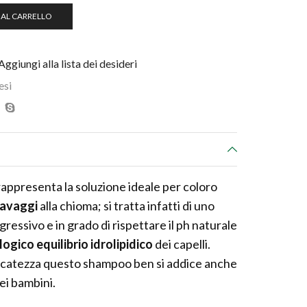
 AL CARRELLO
Aggiungi alla lista dei desideri
esi
appresenta la soluzione ideale per coloro
lavaggi
alla chioma; si tratta infatti di uno
essivo e in grado di rispettare il ph naturale
ologico equilibrio idrolipidico
dei capelli.
licatezza questo shampoo ben si addice anche
dei bambini.