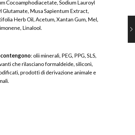
ium Cocoamphodiacetate, Sodium Lauroyl
l Glutamate, Musa Sapientum Extract,
ifolia Herb Oil, Acetum, Xantan Gum, Mel,
monene, Linalool.
on contengono
: olii minerali, PEG, PPG, SLS,
anti che rilasciano formaldeide, siliconi,
ificati, prodotti di derivazione animale e
ali.