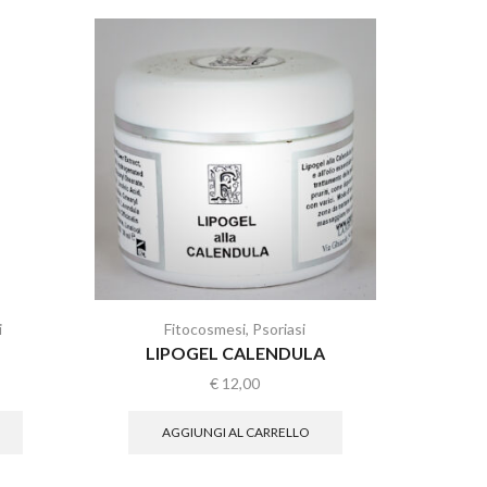
i
Fitocosmesi
,
Psoriasi
Fi
LIPOGEL CALENDULA
O
€
12,00
AGGIUNGI AL CARRELLO