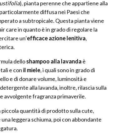
stifolia
), pianta perenne che appartiene alla
 particolarmente diffusa nei Paesi che
perato a subtropicale. Questa pianta viene
air care in quanto è in grado di regolare la
ercitare un’
efficace azione lenitiva
,
terica.
rmula dello
shampoo alla lavanda
è
tali e con
il miele
, i quali sono in grado di
pello e di donare volume, luminosità e
Il detergente alla lavanda, inoltre, rilascia sulla
 e avvolgente fragranza primaverile.
a piccola quantità di prodotto sulla cute,
e una leggera schiuma, poi con abbondante
ugatura.