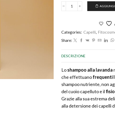
AGGIUNGI
SHAMPOO
ALLA
LAVANDA
LAVAGGI
FREQUENTI
Categories:
Capelli
,
Fitocosm
quantità
Share:
DESCRIZIONE
Lo
shampoo alla lavanda
r
che effettuano
frequenti 
shampoo nutriente, non aggr
del cuoio capelluto e il
fisi
Grazie alla sua estrema de
alla detersione dei capelli 