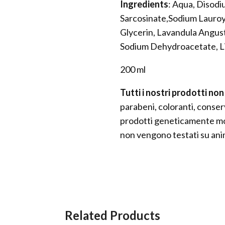
Ingredients
: Aqua, Disod
Sarcosinate,Sodium Lauroy
Glycerin, Lavandula Angust
Sodium Dehydroacetate, Li
200 ml
Tutti i nostri prodotti n
parabeni, coloranti, conserv
prodotti geneticamente mod
non vengono testati su anim
Related Products