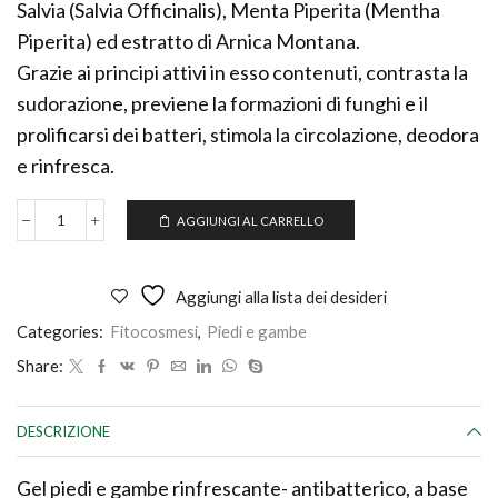
Salvia (Salvia Officinalis), Menta Piperita (Mentha
Piperita) ed estratto di Arnica Montana.
Grazie ai principi attivi in esso contenuti, contrasta la
sudorazione, previene la formazioni di funghi e il
prolificarsi dei batteri, stimola la circolazione, deodora
e rinfresca.
AGGIUNGI AL CARRELLO
GEL
RINFRESCANTE
PIEDI
E
Aggiungi alla lista dei desideri
GAMBE
quantità
Categories:
Fitocosmesi
,
Piedi e gambe
Share:
DESCRIZIONE
Gel piedi e gambe rinfrescante- antibatterico, a base