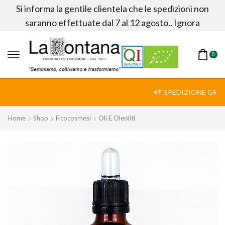
Si informa la gentile clientela che le spedizioni non
saranno effettuate dal 7 al 12 agosto..
Ignora
0
SPEDIZIONE GRATUITA IN ITALIA PER ORDINI SUPERIORI A 65.00 €
Approfitta!
Home
Shop
Fitocosmesi
Oli E Oleoliti