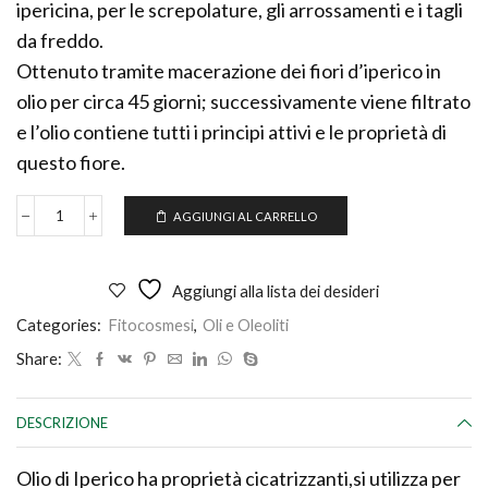
ipericina, per le screpolature, gli arrossamenti e i tagli
da freddo.
Ottenuto tramite macerazione dei fiori d’iperico in
olio per circa 45 giorni; successivamente viene filtrato
e l’olio contiene tutti i principi attivi e le proprietà di
questo fiore.
AGGIUNGI AL CARRELLO
OLIO
DI
IPERICO
quantità
Aggiungi alla lista dei desideri
Categories:
Fitocosmesi
,
Oli e Oleoliti
Share:
DESCRIZIONE
Olio di Iperico ha proprietà cicatrizzanti,si utilizza per