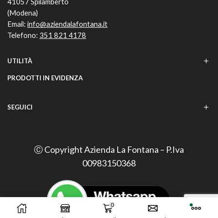
41057 Spilamberto
(Modena)
Email:
info@aziendalafontana.it
Telefono:
351 821 4178
UTILITÀ
PRODOTTI IN EVIDENZA
SEGUICI
Ⓒ Copyright Azienda La Fontana – P.Iva
00983150368
0