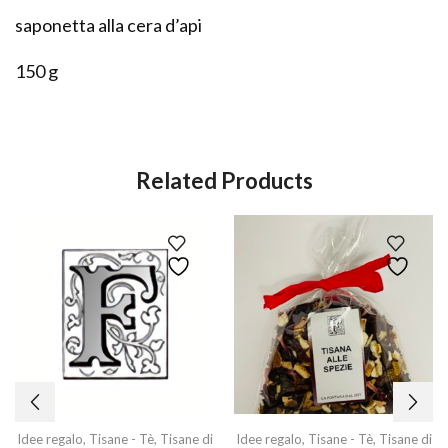
saponetta alla cera d’api
150 g
Related Products
Idee regalo
,
Tisane - Tè
,
Tisane di
Idee regalo
,
Tisane - Tè
,
Tisane di