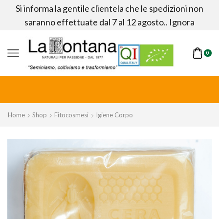
Si informa la gentile clientela che le spedizioni non
saranno effettuate dal 7 al 12 agosto..
Ignora
0
fitta!
Home
Shop
Fitocosmesi
Igiene Corpo