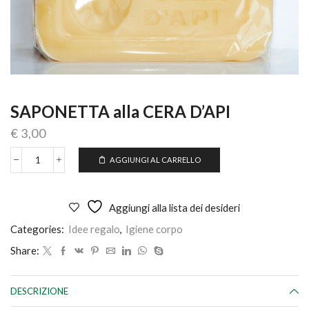
SAPONETTA alla CERA D’API
€
3,00
AGGIUNGI AL CARRELLO
SAPONETTA
alla
CERA
D'API
Aggiungi alla lista dei desideri
quantità
Categories:
Idee regalo
,
Igiene corpo
Share:
DESCRIZIONE